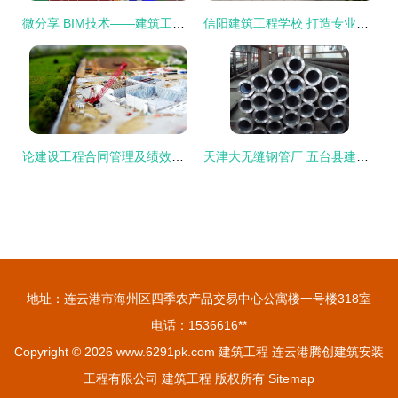
微分享 BIM技术——建筑工程领域的革命性力量及其在施工中的八大核心应用
信阳建筑工程学校 打造专业技能人才的摇篮
论建设工程合同管理及绩效评估
天津大无缝钢管厂 五台县建筑工程首选的专业钢管供应伙伴
地址：连云港市海州区四季农产品交易中心公寓楼一号楼318室
电话：1536616**
Copyright © 2026
www.6291pk.com
建筑工程
连云港腾创建筑安装
工程有限公司
建筑工程
版权所有
Sitemap